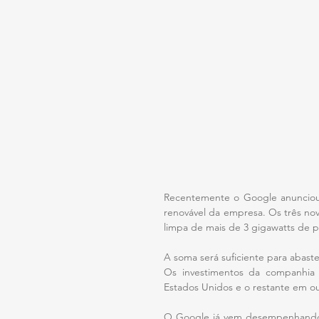
Recentemente o Google anunciou q
renovável da empresa. Os três nov
limpa de mais de 3 gigawatts de p
A soma será suficiente para abast
Os investimentos da companhia t
Estados Unidos e o restante em o
O Google já vem desempenhando u