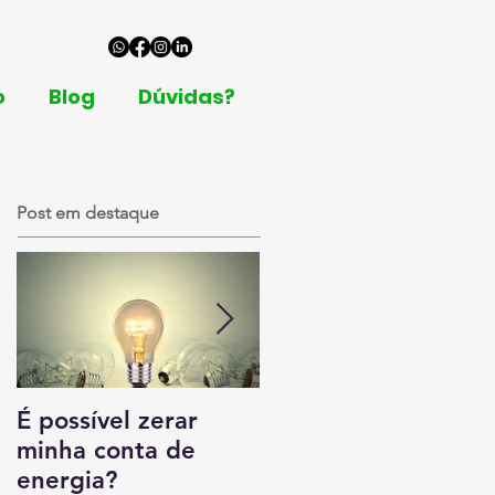
o
Blog
Dúvidas?
Post em destaque
É possível zerar
Tipos de empresas
minha conta de
que se beneficiam
energia?
com energia solar