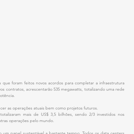
ue foram feitos novos acordos para completar a infraestrutura 
os contratos, acrescentarão 535 megawatts, totalizando uma rede 
otência.
ecer as operações atuais bem como projetos futuros.
otalizaram mais de US$ 3,5 bilhões, sendo 2/3 investidos nos 
utras operações pelo mundo.
m papel sustentável a bastante tempo. Todos os data centers 