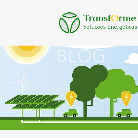
Transf
O
rme
Soluções Energéticas
BLOG