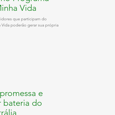
inha Vida
midores que participam do
Vida poderão gerar sua própria
 promessa e
 bateria do
rália