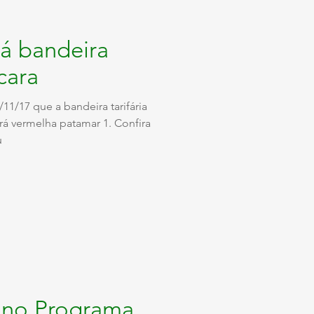
á bandeira
 cara
11/17 que a bandeira tarifária
á vermelha patamar 1. Confira
u
r no Programa