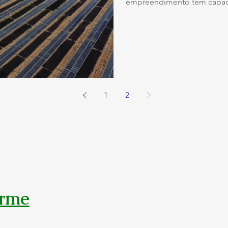
empreendimento tem capac
1
2
rme