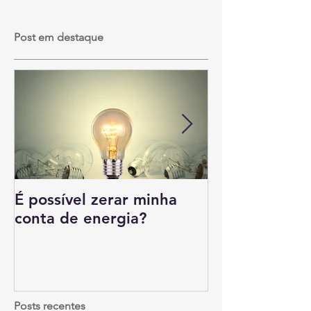
Post em destaque
É possível zerar minha
Tipos de emp
conta de energia?
beneficiam c
solar
Posts recentes