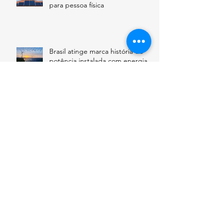
para pessoa física
Brasil atinge marca história de
potência instalada com energia
solar
Governo anuncia crédito de R$
3,2 bilhões para instalação de
sistema solar fotovoltaico nas
regiões
Autoconsumo Remoto: Tudo o
que Você Precisa Saber