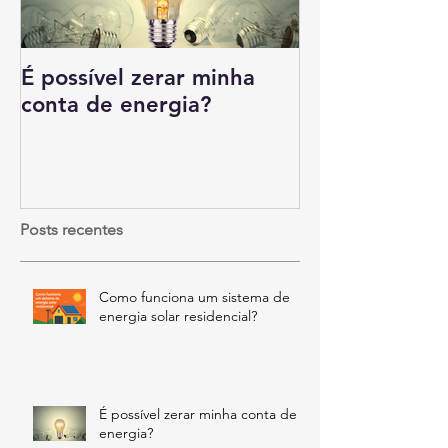
É possível zerar minha
Tipos de emp
conta de energia?
beneficiam c
solar
Posts recentes
Como funciona um sistema de
energia solar residencial?
É possível zerar minha conta de
energia?